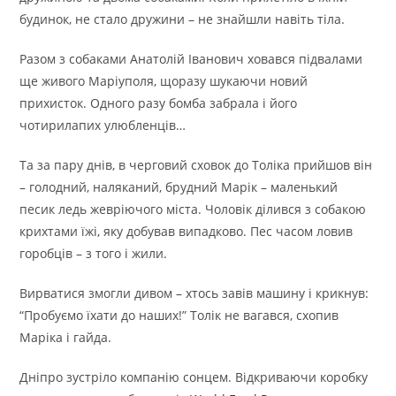
будинок, не стало дружини – не знайшли навіть тіла.
Разом з собаками Анатолій Іванович ховався підвалами
ще живого Маріуполя, щоразу шукаючи новий
прихисток. Одного разу бомба забрала і його
чотирилапих улюбленців…
Та за пару днів, в черговий сховок до Толіка прийшов він
– голодний, наляканий, брудний Марік – маленький
песик ледь жевріючого міста. Чоловік ділився з собакою
крихтами їжі, яку добував випадково. Пес часом ловив
горобців – з того і жили.
Вирватися змогли дивом – хтось завів машину і крикнув:
“Пробуємо їхати до наших!” Толік не вагався, схопив
Маріка і гайда.
Дніпро зустріло компанію сонцем. Відкриваючи коробку