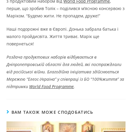
з продуктовим набором від
World Food Programme
,
перше, що зробив Толік – поділився м’ясною консервою з
Маріком. “Будемо жити. Не пропадем, друже!”
Наші подорожні вже в Європі. Донька забрала батька і
малого пройдисвіта. Життя триває. Марік ще
повернеться!
Роздача продуктових наборів відбувається в
Дніпропетровській області для людей, які постраждлали
від російської війни. Благодійна ініціатива здійснюється
Мережею “Елеос-Україна” у співпраці із БО “100%життя” за
підтримки
World Food Programme
.
ВАМ ТАКОЖ МОЖЕ СПОДОБАТИСЬ