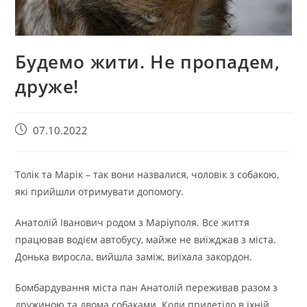
Будемо жити. Не пропадем,
друже!
07.10.2022
Толік та Марік – так вони назвалися, чоловік з собакою,
які прийшли отримувати допомогу.
Анатолій Іванович родом з Маріуполя. Все життя
працював водієм автобусу, майже не виїжджав з міста.
Донька виросла, вийшла заміж, виїхала закордон.
Бомбардування міста пан Анатолій переживав разом з
дружиною та двома собаками. Коли прилетіло в їхній