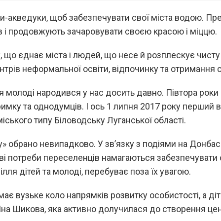
-акведуки, щоб забезпечувати свої міста водою. Пре
в і продовжують зачаровувати своєю красою і міццю.
 що єднає міста і людей, що несе й розплескує чисту 
трів неформальної освіти, відпочинку та отримання со
я молоді народився у нас досить давно. Півтора роки
римку та однодумців. І ось 1 липня 2017 року перший 
іського типу Біловодську Луганської області.
» обрано невипадково. У зв’язку з подіями на Донба
ові потреби переселенців намагаються забезпечувати с
лля дітей та молоді, перебуває поза їх увагою.
ає вузьке коло напрямків розвитку особистості, а діт
Яна Шикова, яка активно долучилася до створення цент