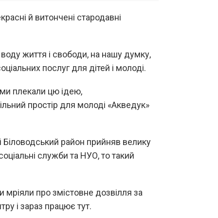
красні й витончені стародавні
воду життя і свободи, на нашу думку,
ціальних послуг для дітей і молоді.
 ми плекали цю ідею,
вільний простір для молоді «Акведук»
сі Біловодський район прийняв велику
оціальні служби та НУО, то такий
и мріяли про змістовне дозвілля за
ру і зараз працює тут.