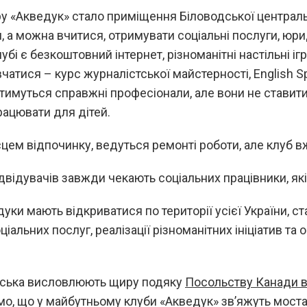
у «Акведук» стало приміщення Біловодської центральн
и, а можна вчитися, отримувати соціальні послуги, юри
і є безкоштовний інтернет, різноманітні настільні ігри 
чатися – курс журналістської майстерності, English S
атимуться справжні професіонали, але вони не ставит
рацювати для дітей.
ісцем відпочинку, ведуться ремонті роботи, але клуб в
ідвідувачів завжди чекають соціальних працівники, як
уки мають відкриватися по території усієї України, с
альних послуг, реалізації різноманітних ініціатив та 
дська висловлюють щиру подяку
Посольству Канади в 
мо, що у майбутньому клуби «Акведук» зв’яжуть мост