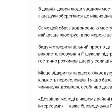
З давніх-давен люди зводили мости
акведуки збереглися до наших дні
Саме цей образ водоносного мосту,
найкраще ілюструє ідею мережі цен
Задум створити вільний простір дл
викристалізовували її, шукали підт
гостинно розчинив двері у селищі м
Місце відкриття першого «Акведуку
кількість переселенців. І якщо баз
чинник, як дозвілля, особливо дозві
«Дозвілля молоді в нашому районі м
інтересами», – каже біловодчанка 