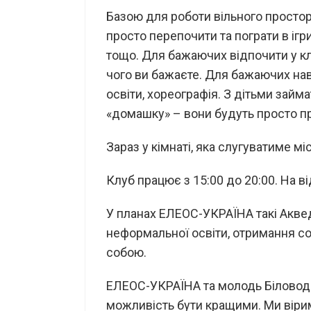
Базою для роботи вільного простор
просто перепочити та пограти в ігр
тощо. Для бажаючих відпочити у клуб
чого ви бажаєте. Для бажаючих нав
освіти, хореографія. З дітьми займ
«домашку» – вони будуть просто п
Зараз у кімнаті, яка слугуватиме м
Клуб працює з 15:00 до 20:00. На в
У планах ЕЛЕОС-УКРАЇНА такі Аквед
неформальної освіти, отримання соці
собою.
ЕЛЕОС-УКРАЇНА та молодь Білово
можливість бути кращими. Ми віри