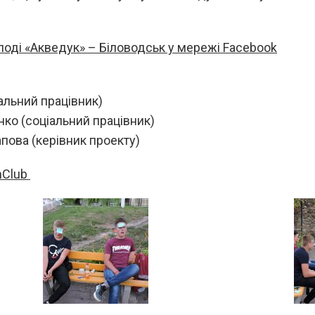
лоді «Акведук» – Біловодськ у мережі Facebook
альний працівник)
нко (соціальний працівник)
пова (керівник проекту)
nClub