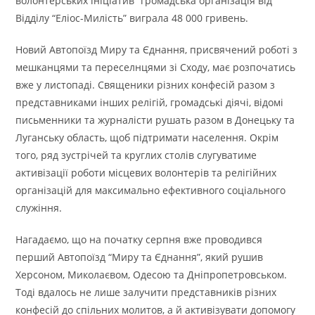
волонтерських ініціатив” громадська організація від
Відділу “Еліос-Милість” виграла 48 000 гривень.
Новий Автопоїзд Миру та Єднання, присвячений роботі з
мешканцями та переселнцями зі Сходу, має розпочатись
вже у листопаді. Священики різних конфесій разом з
представниками інших релігій, громадські діячі, відомі
письменники та журналісти рушать разом в Донецьку та
Луганську область, щоб підтримати населення. Окрім
того, ряд зустрічей та круглих столів слугуватиме
активізації роботи місцевих волонтерів та релігійних
організацій для максимально ефективного соціального
служіння.
Нагадаємо, що на початку серпня вже проводився
перший Автопоїзд “Миру та Єднання”, який рушив
Херсоном, Миколаєвом, Одесою та Дніпропетровськом.
Тоді вдалось не лише залучити представників різних
конфесій до спільних молитов, а й активізувати допомогу